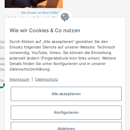
Wie wir Cookies & Co nutzen
Seit mehr als 25 Jahren sind wir ein zuverlässiger Anbieter von
Durch Klicken auf „Alle akzeptieren“ gestatten Sie den
Software für die Baubranche.
Einsatz folgender Dienste auf unserer Website: Technisch
notwendig, YouTube, Vimeo. Sie können die Einstellung
Haben Sie Fragen? Wir freuen uns über Ihren Anruf und sind
jederzeit ändern (Fingerabdruck-Icon links unten). Weitere
werktags von 08.00 - 12.00 Uhr und von 14.00 - 16.00 Uhr für
Details finden Sie unter
Konfigurieren
und in unserer
Sie zu erreichen.
Datenschutzerklärung
.
Impressum
|
Datenschutz
Softwarehotline
+49 (0)351 87 32 15 10
Alle akzeptieren
Gesetzliche Informationen
Konfigurieren
Informationen
Ablehnen